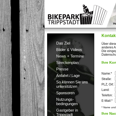
H
Kontak
Das Ziel
Über dies
anderes An
Bilder & Videos
Die einge
Datenschu
News + Termine
Streckenplan
Ihre Ko
Presse
Name:*
Anfahrt / Lage
Straße:
So können Sie uns
PLZ, Ort:
unterstützen
Land:
Sponsoren
Telefon:
Nutzungs-
E-Mail:*
bedingungen
* Name und
Gastgeber in
Ihre Nac
Trippstadt