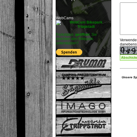
WebCams
Parkstatus:
geöffnet
. Sie
möchten den Bikepark
Verwenden 
unterstützen?
danebenst
Unsere Sp