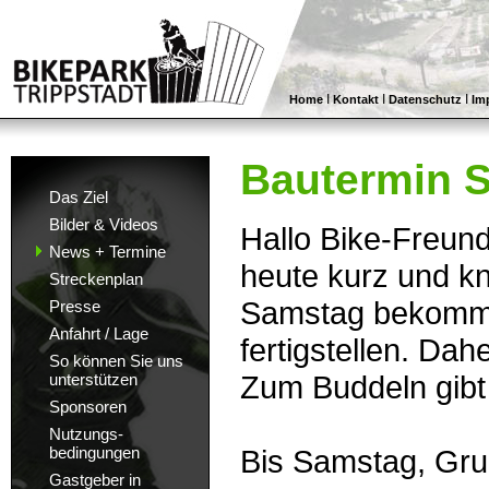
I
I
I
Home
Kontakt
Datenschutz
Im
Bautermin S
Das Ziel
Bilder & Videos
Hallo Bike-Freun
News + Termine
heute kurz und kn
Streckenplan
Samstag bekommen
Presse
Anfahrt / Lage
fertigstellen. Dah
So können Sie uns
Zum Buddeln gibt 
unterstützen
Sponsoren
Nutzungs-
bedingungen
Bis Samstag, Gru
Gastgeber in