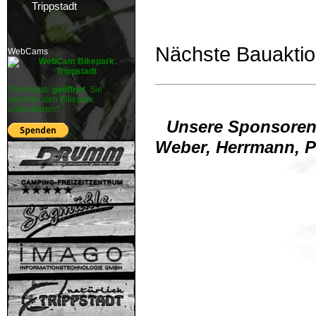
Trippstadt
Nächste Bauaktio
WebCams
Parkstatus:
geöffnet
. Sie
möchten den Bikepark
unterstützen?
Unsere Sponsore
Weber, Herrmann, Pi