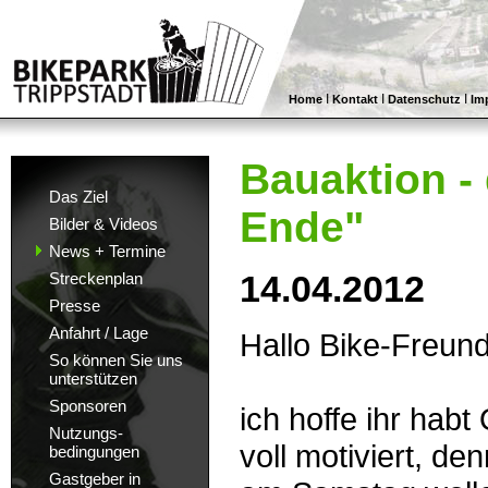
I
I
I
Home
Kontakt
Datenschutz
Im
Bauaktion -
Das Ziel
Ende"
Bilder & Videos
News + Termine
14.04.2012
Streckenplan
Presse
Anfahrt / Lage
Hallo Bike-Freun
So können Sie uns
unterstützen
Sponsoren
ich hoffe ihr habt
Nutzungs-
voll motiviert, den
bedingungen
Gastgeber in