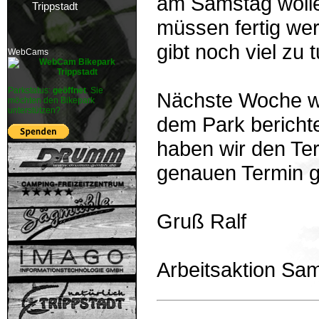
am Samstag wolle
Trippstadt
müssen fertig wer
gibt noch viel zu t
WebCams
Parkstatus:
geöffnet
. Sie
Nächste Woche wo
möchten den Bikepark
unterstützen?
dem Park bericht
haben wir den Te
genauen Termin ge
Gruß Ralf
Arbeitsaktion Sa