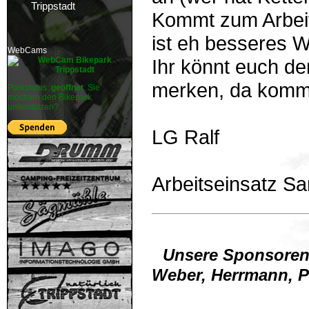
Trippstadt
Kommt zum Arbeit
ist eh besseres W
WebCams
Ihr könnt euch d
merken, da kommt
Parkstatus:
geöffnet
. Sie
möchten den Bikepark
unterstützen?
LG Ralf
Arbeitseinsatz S
Unsere Sponsore
Weber, Herrmann, Pi