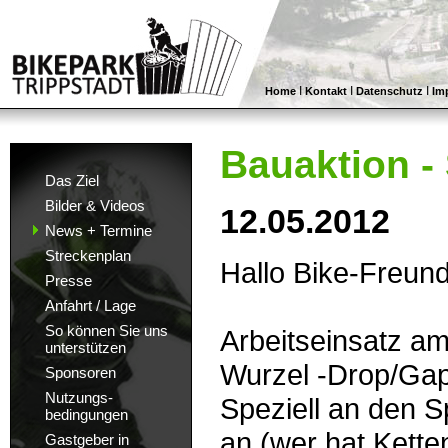
I
I
I
Home
Kontakt
Datenschutz
Im
Bauaktion -
Das Ziel
Bilder & Videos
12.05.2012
News + Termine
Streckenplan
Hallo Bike-Freun
Presse
Anfahrt / Lage
So können Sie uns
Arbeitseinsatz a
unterstützen
Wurzel -Drop/Gap 
Sponsoren
Nutzungs-
Speziell an den S
bedingungen
an (wer hat Kett
Gastgeber in