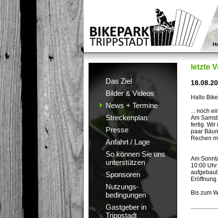
H
letzte 
Das Ziel
18.08.2
Bilder & Videos
Hallo Bik
News + Termine
... noch e
Streckenplan
Am Samsta
fertig. Wi
Presse
paar Bäum
Rechen mi
Anfahrt / Lage
So können Sie uns
Am Sonntag
unterstützen
10:00 Uhr 
aufgebaut 
Sponsoren
Eröffnung 
Nutzungs-
Bis zum 
bedingungen
Gastgeber in
Trippstadt