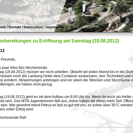
I
I
I
ome
Kontakt
Datenschutz
Impressum
Vorbereitungen zu Eröffnung am Samstag (18.08.2012)
012
e-Freunde,
in paar Infos fürs Wochenende.
g (18.08.2012) müssen wir noch arbeiten. Obwohl wir jeden Abend bis in die Dunke
r müssen noch die Landung hinter dem Container ausbessern, den Technikteil und da
e polstern, Absperrungen anbringen und vor allem die Strecken und Sturzräume 
tbringen, wir haben nicht genug.
 (19.08.2012) geht es mit dem Aufbau um 8:00 Uhr los. Wenn ihr euch als Helfer e
da sein. Das MTB-Jugendrennen fällt aus, daher haben wir etwas mehr Zeit. Offiziel
sein. Wie gewohnt meint Petrus es fast zu gut mit uns, es sollen über 30°C werde
ein voller Erfolg wird.
Wochenende Ralf