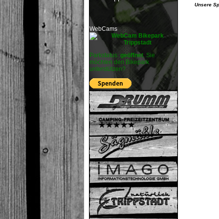
Unsere Sp
WebCams
Parkstatus:
geöffnet
. Sie
möchten den Bikepark
unterstützen?